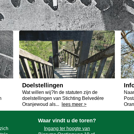
Doelstellingen
Inf
Wat willen wij?In de statuten zijn de
Naam
n
doelstellingen van Stichting Belvedère
Post
Oranjewoud als...
lees meer >
Oran
Waar vindt u de toren?
zich
Ingang ter hoogte van