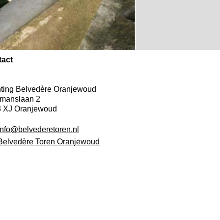
tact
hting Belvedère Oranjewoud
manslaan 2
 XJ Oranjewoud
info@belvederetoren.nl
Belvedère Toren Oranjewoud