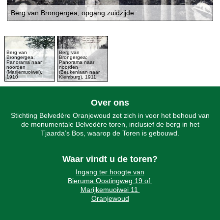
Berg van Brongergea; opgang zuidzijde
Berg van
Berg van
Brongergea;
Brongergea;
Panorama naar
Panorama naar
noorden
noorden
(Marijemuoiwei),
(Beukenlaan naar
1910
Klemburg), 1911
Over ons
Stichting Belvedère Oranjewoud zet zich in voor het behoud van
de monumentale Belvedère toren, inclusief de berg in het
Tjaarda’s Bos, waarop de Toren is gebouwd.
Waar vindt u de toren?
Ingang ter hoogte van
Bieruma Oostingweg 19 of
Marijkemuoiwei 11
Oranjewoud