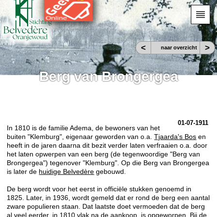
<
>
naar overzicht
Berg van Brongergea
01-07-1911
In 1810 is de familie Adema, de bewoners van het
buiten "Klemburg", eigenaar geworden van o.a.
Tjaarda's Bos
en
heeft in de jaren daarna dit bezit verder laten verfraaien o.a. door
het laten opwerpen van een berg (de tegenwoordige "Berg van
Brongergea") tegenover "Klemburg". Op die Berg van Brongergea
is later de
huidige Belvedère
gebouwd.
De berg wordt voor het eerst in officiële stukken genoemd in
1825. Later, in 1936, wordt gemeld dat er rond de berg een aantal
zware populieren staan. Dat laatste doet vermoeden dat de berg
al veel eerder, in 1810 vlak na de aankoop, is opgeworpen. Bij de